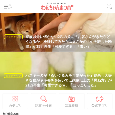
家族以外に懐かない2匹の犬→『お客さんがきたらど
ピックアップ
うなるか』検証してみたら…まさかの『心を許した瞬
間』が35万再生「可愛すぎる」「賢い」
ハスキー犬が『ぬいぐるみを可愛がった』結果→大好
ピックアップ
きな猫がヤキモチを妬いて…想像以上の『拗ね方』が
21万再生「可愛すぎるｗ」「ほっこりした」
カテゴリ
記事を検索
写真投稿
公式アプリ
新着記事