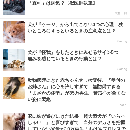
「直毛」は病気？【獣医師執筆】
大西 一輝
犬が『ケージ』から出てこない4つの心理 狭
いところにずっといるときの注意点とは？
Sarang
犬が『怪我』をしたときにみせるサイン5つ
痛みを感じているときの行動とは？
Sarang
動物病院にきた赤ちゃん犬→検査後、『受付の
お姉さん』に心を許しすぎて…無防備すぎる
『まさかの体勢』が85万再生 警戒心が全くな
い姿に悶絶
nagai
家に妹が遊びにきた結果→超大型犬が『いらっ
しゃい！』と喜びすぎて…自分のデカさを把握
していない光景が10万再生「もはやプロレスで