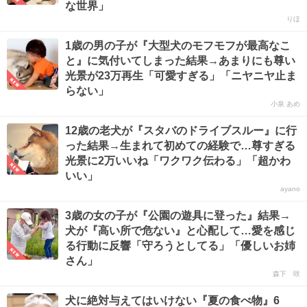
な世界」
りほ
1歳の男の子が『大型犬のモフモフが最高なこ
と』に気付いてしまった結果→あまりにも尊い
光景が23万再生「可愛すぎる」「ニヤニヤ止ま
らない」
小泉 あめ
12歳の老犬が『スタバのドライブスルー』に行
った結果→生まれて初めての経験で…尊すぎる
光景に2万いいね「ワクワク伝わる」「超かわ
いい」
ayano
3歳の女の子が『公園の遊具に登った』結果→
犬が『高い所で危ない』と心配して…愛を感じ
る行動に反響「守ろうとしてる」「優しいお姉
さん」
森下 咲
犬に絶対与えてはいけない『夏の食べ物』6