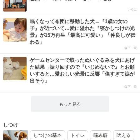
いろは
眠くなって布団に移動した犬→『1歳の女の
子』が近づいて…愛に溢れた『寝かしつけの光
景』が15万再生「最高に可愛い」「仲良しが伝
わる」
森下 咲
ゲームセンターで取ったぬいぐるみを犬にあげ
た結果→振り回すので『いじめないで』とお願
いすると…愛おしい光景に反響「偉すぎて涙が
出そう」
森下 咲
もっと見る
しつけ
しつけの基本
トイレ
噛み癖
吠える