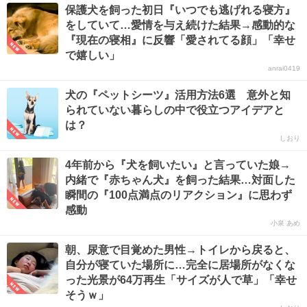
保護犬を飼った初日『いつでも逃げれる寝方』
をしていて…愛情を与え続けた結果→感動的な
『現在の寝相』に反響「愛されてる顔」「幸せ
で嬉しい」
anrai0419
犬の『ペットシーツ』活用方法6選 意外と知
られていない暮らしの中で役立つアイデアと
は？
しおり
4年前から『犬を飼いたい』と言っていた娘→
内緒で『赤ちゃん犬』を飼った結果…対面した
瞬間の『100点満点のリアクション』に思わず
感動
小泉 あめ
朝、尿意で目覚めた男性→トイレから戻ると、
自分が寝ていた場所に…完全に居場所がなくな
った光景が64万再生「サイズが人で草」「幸せ
そうｗ」