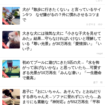
しおり
犬が『散歩に行きたくない』と言っているサイ
ン5つ なぜ嫌がるの？外に慣れさせるコツま
で
かぎやま ゆか
大きな犬には強気な犬に『小さな子犬を見せて
みた』結果…守らなければいけないと理解して
いる『尊い光景』が30万再生「愛情深い」「い
い子」
nagai
初めてプールに遊びにきた5匹の犬→『水を怖
がって泳げないかな』と思っていたら…可愛す
ぎる光景が10万再生「みんな凄い」「一生懸命
で最高」
森下 咲
息子に『おにいちゃん、あそんで』とおねだり
する赤ちゃん犬→ソファに登れずにいたら…あ
まりにも素敵な『神対応』が552万再生「平和