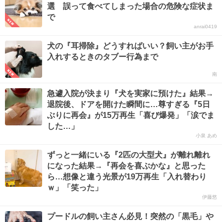
選 誤って食べてしまった場合の危険な症状ま
で
anrai0419
犬の『耳掃除』どうすればいい？飼い主がお手
入れするときのタブー行為まで
南
急遽入院が決まり『犬を実家に預けた』結果→
退院後、ドアを開けた瞬間に…尊すぎる『5日
ぶりに再会』が15万再生「喜び爆発」「涙でま
した…」
小泉 あめ
ずっと一緒にいる『2匹の大型犬』が離れ離れ
になった結果→『再会を喜ぶかな』と思った
ら…想像と違う光景が19万再生「入れ替わり
ｗ」「笑った」
伊藤悠
プードルの飼い主さん必見！突然の「黒毛」や