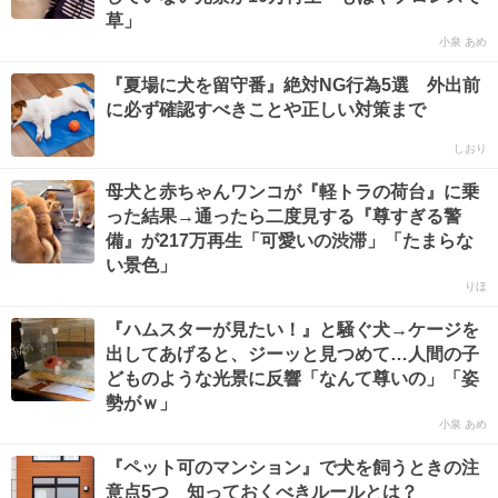
草」
小泉 あめ
『夏場に犬を留守番』絶対NG行為5選 外出前
に必ず確認すべきことや正しい対策まで
しおり
母犬と赤ちゃんワンコが『軽トラの荷台』に乗
った結果→通ったら二度見する『尊すぎる警
備』が217万再生「可愛いの渋滞」「たまらな
い景色」
りほ
『ハムスターが見たい！』と騒ぐ犬→ケージを
出してあげると、ジーッと見つめて…人間の子
どものような光景に反響「なんて尊いの」「姿
勢がｗ」
小泉 あめ
『ペット可のマンション』で犬を飼うときの注
意点5つ 知っておくべきルールとは？