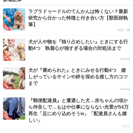
ラブラドゥードルのてんかんは怖くない？最新
研究から分かった特徴と付き合い方【獣医師執
筆】
大西 一輝
犬が人や物を『独り占めしたい』ときにする行
動4つ 執着心が強すぎる場合の対処法まで
Sarang
犬が『褒められた』ときにみせる行動4つ 嬉
しがっているサインや絆を深める接し方のコツ
まで
Sarang
『郵便配達員』と遭遇した犬→赤ちゃんの頃か
ら仲良しで…もはや仕事にならない光景が54万
再生「足にめり込めそうw」「配達員さんも嬉
しい」
しおり