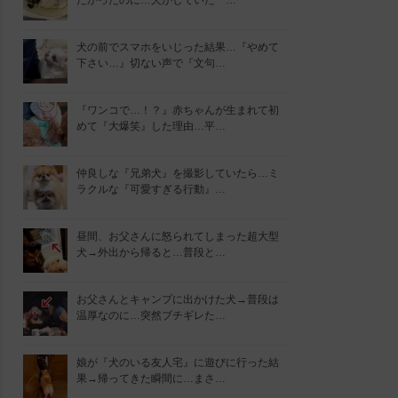
たかったのに…犬がしていた『…
犬の前でスマホをいじった結果…『やめて
下さい…』切ない声で『文句…
『ワンコで…！？』赤ちゃんが生まれて初
めて『大爆笑』した理由…平…
仲良しな『兄弟犬』を撮影していたら…ミ
ラクルな『可愛すぎる行動』…
昼間、お父さんに怒られてしまった超大型
犬→外出から帰ると…普段と…
お父さんとキャンプに出かけた犬→普段は
温厚なのに…突然ブチギレた…
娘が『犬のいる友人宅』に遊びに行った結
果→帰ってきた瞬間に…まさ…