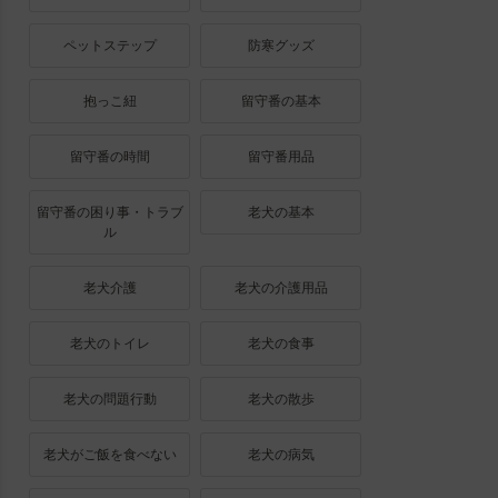
ペットステップ
防寒グッズ
抱っこ紐
留守番の基本
留守番の時間
留守番用品
留守番の困り事・トラブ
老犬の基本
ル
老犬介護
老犬の介護用品
老犬のトイレ
老犬の食事
老犬の問題行動
老犬の散歩
老犬がご飯を食べない
老犬の病気