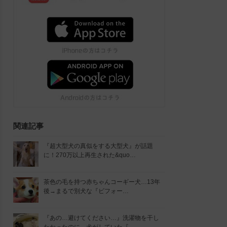
関連記事
『超大型犬の真似をする大型犬』が話題
に！270万以上再生された&quo…
茶色の毛を持つ赤ちゃんコーギー犬…13年
後→まるで別犬な『ビフォー…
『あの…避けてください…』洗濯物を干し