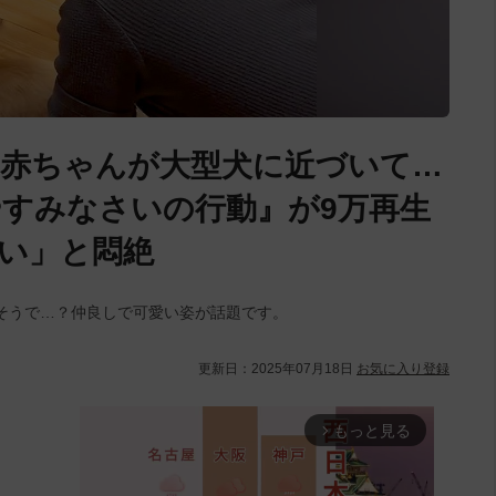
赤ちゃんが大型犬に近づいて…
すみなさいの行動』が9万再生
い」と悶絶
そうで…？仲良しで可愛い姿が話題です。
更新日：
2025年07月18日
お気に入り登録
もっと見る
arrow_forward_ios