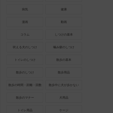
病気
健康
漫画
動画
コラム
しつけの基本
吠える犬のしつけ
噛み癖のしつけ
トイレのしつけ
散歩の基本
散歩のしつけ
散歩用品
散歩の時間・距離・回数
散歩中に犬が歩かない
散歩のマナー
犬用品
トイレ用品
ケージ