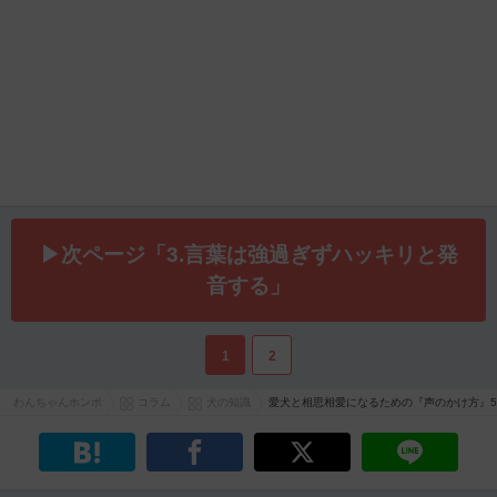
▶次ページ「3.言葉は強過ぎずハッキリと発
音する」
1
2
わんちゃんホンポ
コラム
犬の知識
愛犬と相思相愛になるための『声のかけ方』