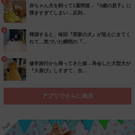
3
赤ちゃん犬を飼って1週間後→『4歳の息子』に
懐きすぎてしまい…反則…
4
帰国すると、毎回『実家の犬』が迎えにきてく
れて…気づいた瞬間の『…
5
修学旅行から帰ってきた娘→再会した大型犬が
『大喜び』しすぎて、当…
アプリでさらに表示