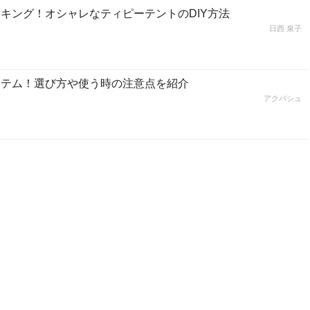
キング！オシャレなティピーテントのDIY方法
日西 泉子
イテム！選び方や使う時の注意点を紹介
アクバシュ