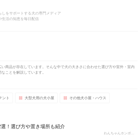
らしをサポートする犬の専門メディア
や生活の知恵を毎日配信
広い商品が存在しています。そんな中で犬の大きさに合わせた選び方や室外・室内
切なことを解説しています。
テント
大型犬用の犬小屋
その他犬小屋・ハウス
2選！選び方や置き場所も紹介
わんちゃんホンポ…