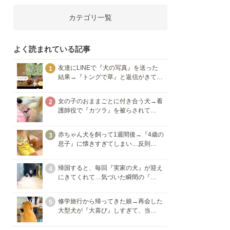
カテゴリ一覧
よく読まれている記事
友達にLINEで『犬の写真』を送った
1
結果→『トングで草』と返信がきて…
女の子のおままごとに付き合う犬→看
2
護師役で『カツラ』を被らされて…
赤ちゃん犬を飼って1週間後→『4歳の
3
息子』に懐きすぎてしまい…反則…
帰国すると、毎回『実家の犬』が迎え
4
にきてくれて…気づいた瞬間の『…
修学旅行から帰ってきた娘→再会した
5
大型犬が『大喜び』しすぎて、当…