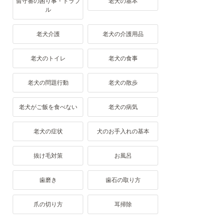
留守番の困り事・トラブ
老犬の基本
ル
老犬介護
老犬の介護用品
老犬のトイレ
老犬の食事
老犬の問題行動
老犬の散歩
老犬がご飯を食べない
老犬の病気
老犬の症状
犬のお手入れの基本
抜け毛対策
お風呂
歯磨き
歯石の取り方
爪の切り方
耳掃除