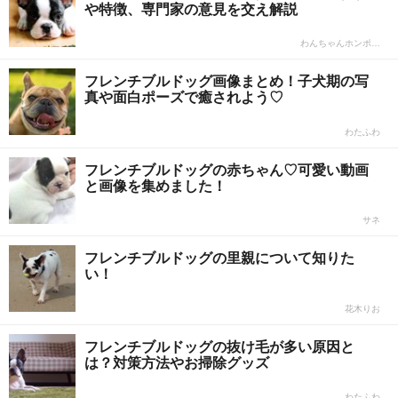
や特徴、専門家の意見を交え解説
わんちゃんホンポ…
フレンチブルドッグ画像まとめ！子犬期の写
真や面白ポーズで癒されよう♡
わたふわ
フレンチブルドッグの赤ちゃん♡可愛い動画
と画像を集めました！
サネ
フレンチブルドッグの里親について知りた
い！
花木りお
フレンチブルドッグの抜け毛が多い原因と
は？対策方法やお掃除グッズ
わたふわ