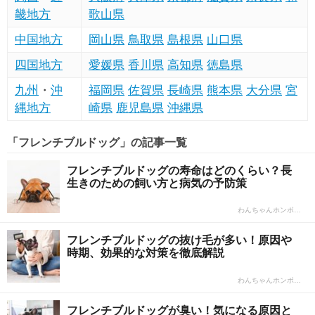
畿地方
歌山県
中国地方
岡山県
鳥取県
島根県
山口県
四国地方
愛媛県
香川県
高知県
徳島県
九州
・
沖
福岡県
佐賀県
長崎県
熊本県
大分県
宮
縄地方
崎県
鹿児島県
沖縄県
「フレンチブルドッグ」の記事一覧
フレンチブルドッグの寿命はどのくらい？長
生きのための飼い方と病気の予防策
わんちゃんホンポ…
フレンチブルドッグの抜け毛が多い！原因や
時期、効果的な対策を徹底解説
わんちゃんホンポ…
フレンチブルドッグが臭い！気になる原因と