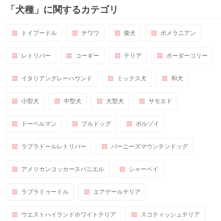
「犬種」に関するカテゴリ
トイプードル
チワワ
柴犬
ポメラニアン
レトリバー
コーギー
テリア
ボーダーコリー
イタリアングレーハウンド
ミックス犬
和犬
小型犬
中型犬
大型犬
サモエド
ドーベルマン
ブルドッグ
ボルゾイ
ラブラドールレトリバー
バーニーズマウンテンドッグ
アメリカンコッカースパニエル
シャーペイ
ラブラドゥードル
エアデールテリア
ウエストハイランドホワイトテリア
スコティッシュテリア