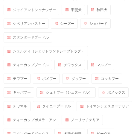
ジャイアントシュナウザー
甲斐犬
秋田犬
シベリアンハスキー
シーズー
シェパード
スタンダードプードル
シェルティ（シェットランドシープドッグ）
ティーカッププードル
チワックス
マルプー
チワプー
ポメプー
ダップー
コッカプー
キャバプー
シュナプー（シュヌードル）
ポメックス
チワマル
タイニープードル
トイマンチェスターテリア
ティーカップポメラニアン
ノーリッチテリア
スタンダードダックス
犬種の知識
ビーグル