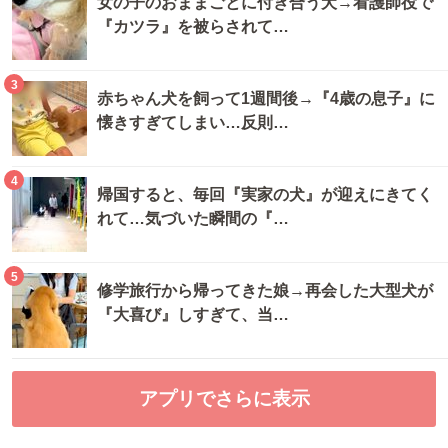
女の子のおままごとに付き合う犬→看護師役で
『カツラ』を被らされて…
3
赤ちゃん犬を飼って1週間後→『4歳の息子』に
懐きすぎてしまい…反則…
4
帰国すると、毎回『実家の犬』が迎えにきてく
れて…気づいた瞬間の『…
5
修学旅行から帰ってきた娘→再会した大型犬が
『大喜び』しすぎて、当…
アプリでさらに表示