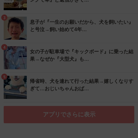
3
息子が『一生のお願いだから、犬を飼いたい』
と号泣→飼い始めて4年…
4
女の子が駐車場で『キックボード』に乗った結
果→なぜか『大型犬』も…
5
帰省時、犬を連れて行った結果→嬉しくなりす
ぎて…おじいちゃんおば…
アプリでさらに表示