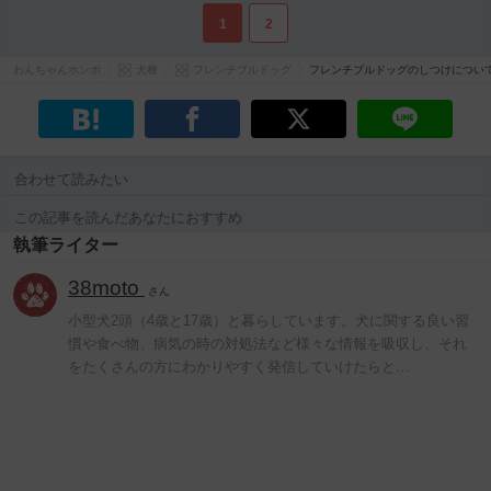
1
2
わんちゃんホンポ
犬種
フレンチブルドッグ
フレンチブルドッグのしつけについて
合わせて読みたい
この記事を読んだあなたにおすすめ
執筆ライター
38moto
さん
小型犬2頭（4歳と17歳）と暮らしています。犬に関する良い習
慣や食べ物、病気の時の対処法など様々な情報を吸収し、それ
をたくさんの方にわかりやすく発信していけたらと…