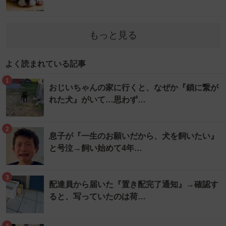
もっと見る
よく読まれている記事
1
おじいちゃんの家に行くと、なぜか『鎖に繋が
れた犬』がいて…思わず…
2
息子が『一生のお願いだから、犬を飼いたい』
と号泣→飼い始めて4年…
3
配達員から届いた『置き配完了通知』→確認す
ると、写っていたのは荷…
4