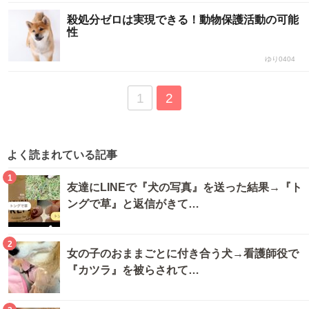
殺処分ゼロは実現できる！動物保護活動の可能
性
ゆり0404
1
2
よく読まれている記事
1
友達にLINEで『犬の写真』を送った結果→『ト
ングで草』と返信がきて…
2
女の子のおままごとに付き合う犬→看護師役で
『カツラ』を被らされて…