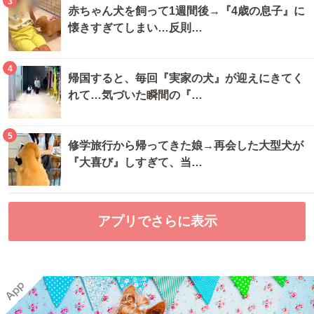
3
赤ちゃん犬を飼って1週間後→『4歳の息子』に
懐きすぎてしまい…反則…
4
帰国すると、毎回『実家の犬』が迎えにきてく
れて…気づいた瞬間の『…
5
修学旅行から帰ってきた娘→再会した大型犬が
『大喜び』しすぎて、当…
アプリでさらに表示