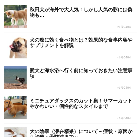
秋田犬が海外で大人気！しかし人気の影には偽
物も…
ゆり0404
犬の癌に効く食べ物とは？効果的な食事内容や
サプリメントを解説
ゆり0404
愛犬と海水浴へ行く前に知っておきたい注意事
項
ゆり0404
ミニチュアダックスのカット集！サマーカット
やかわいい・個性的なスタイルまで
ゆり0404
犬の陰睾（潜在精巣）について～症状・原因か
ら治療・予防法まで～