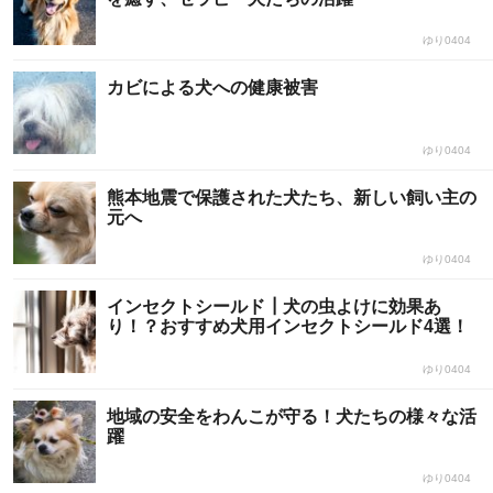
ゆり0404
カビによる犬への健康被害
ゆり0404
熊本地震で保護された犬たち、新しい飼い主の
元へ
ゆり0404
インセクトシールド┃犬の虫よけに効果あ
り！？おすすめ犬用インセクトシールド4選！
ゆり0404
地域の安全をわんこが守る！犬たちの様々な活
躍
ゆり0404