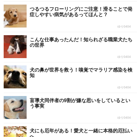
つるつるフローリングにご注意！滑ることで発
症しやすい病気があるってほんと？
ゆり0404
こんな仕事あったんだ！知られざる職業犬たち
の世界
ゆり0404
犬の鼻が世界を救う！嗅覚でマラリア感染を検
知
ゆり0404
盲導犬同伴者の9割が嫌な思いをしているとい
う事実
ゆり0404
犬にも厄年がある！愛犬と一緒に本格的厄払い
へ