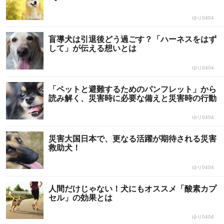
ゆり0404
盲導犬は引退後どう過ごす？「ハーネスをはず
して」が伝える想いとは
ゆり0404
「ペットと避難するためのパンフレット」から
読み解く、災害時に必要な備えと災害時の行動
ゆり0404
災害大国日本で、更なる活躍が期待される災害
救助犬！
ゆり0404
人間だけじゃない！犬にもオススメ「酸素カプ
セル」の効果とは
ゆり0404