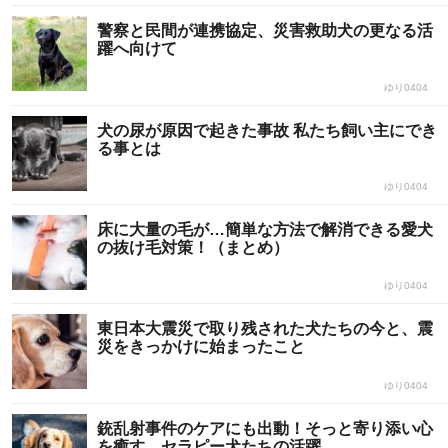
警察と民間が連携協定、災害救助犬の更なる活
躍へ向けて
ゆり0404
犬の尿が原因で起きた事故 私たち飼い主にでき
る事とは
ゆり0404
床に大量の毛が…簡単な方法で解消できる愛犬
の抜け毛対策！（まとめ）
ゆり0404
東日本大震災で取り残された犬たちの今と、震
災をきっかけに始まったこと
ゆり0404
銃乱射事件のケアにも出動！そっと寄り添い心
を癒す、セラピー犬たちの活躍