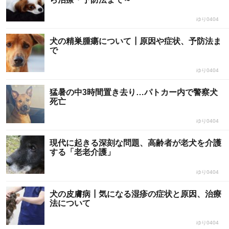
ゆり0404
犬の精巣腫瘍について┃原因や症状、予防法ま
で
ゆり0404
猛暑の中3時間置き去り…パトカー内で警察犬
死亡
ゆり0404
現代に起きる深刻な問題、高齢者が老犬を介護
する「老老介護」
ゆり0404
犬の皮膚病┃気になる湿疹の症状と原因、治療
法について
ゆり0404