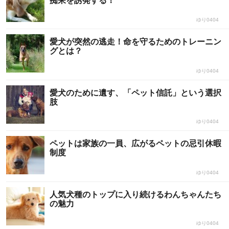
痴呆を誘発する！
ゆり0404
愛犬が突然の逃走！命を守るためのトレーニン
グとは？
ゆり0404
愛犬のために遺す、「ペット信託」という選択
肢
ゆり0404
ペットは家族の一員、広がるペットの忌引休暇
制度
ゆり0404
人気犬種のトップに入り続けるわんちゃんたち
の魅力
ゆり0404