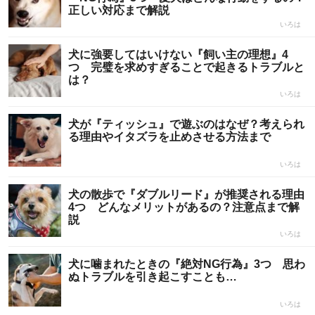
正しい対応まで解説
いろは
犬に強要してはいけない『飼い主の理想』4
つ 完璧を求めすぎることで起きるトラブルと
は？
いろは
犬が『ティッシュ』で遊ぶのはなぜ？考えられ
る理由やイタズラを止めさせる方法まで
いろは
犬の散歩で『ダブルリード』が推奨される理由
4つ どんなメリットがあるの？注意点まで解
説
いろは
犬に噛まれたときの『絶対NG行為』3つ 思わ
ぬトラブルを引き起こすことも…
いろは