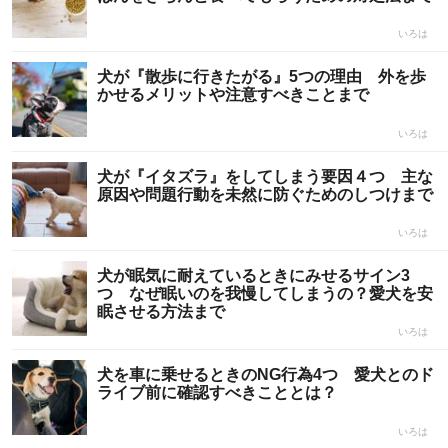
いろは
犬が『散歩に行きたがる』5つの理由 外を歩
かせるメリットや注意すべきことまで
いろは
犬が『イタズラ』をしてしまう要因４つ 主な
原因や問題行動を未然に防ぐためのしつけまで
いろは
犬が眠気に耐えているときにみせるサイン3
つ なぜ眠いのを我慢してしまうの？愛犬を安
眠させる方法まで
いろは
犬を車に乗せるときのNG行為4つ 愛犬とのド
ライブ前に確認すべきこととは？
いろは