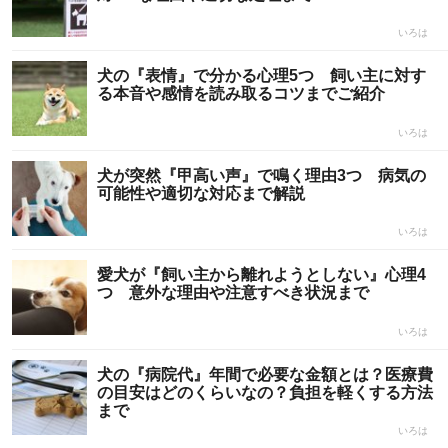
いろは
犬の『表情』で分かる心理5つ 飼い主に対す
る本音や感情を読み取るコツまでご紹介
いろは
犬が突然『甲高い声』で鳴く理由3つ 病気の
可能性や適切な対応まで解説
いろは
愛犬が『飼い主から離れようとしない』心理4
つ 意外な理由や注意すべき状況まで
いろは
犬の『病院代』年間で必要な金額とは？医療費
の目安はどのくらいなの？負担を軽くする方法
まで
いろは