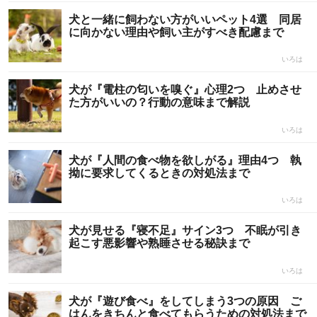
犬と一緒に飼わない方がいいペット4選 同居
に向かない理由や飼い主がすべき配慮まで
いろは
犬が『電柱の匂いを嗅ぐ』心理2つ 止めさせ
た方がいいの？行動の意味まで解説
いろは
犬が『人間の食べ物を欲しがる』理由4つ 執
拗に要求してくるときの対処法まで
いろは
犬が見せる『寝不足』サイン3つ 不眠が引き
起こす悪影響や熟睡させる秘訣まで
いろは
犬が『遊び食べ』をしてしまう3つの原因 ご
はんをきちんと食べてもらうための対処法まで