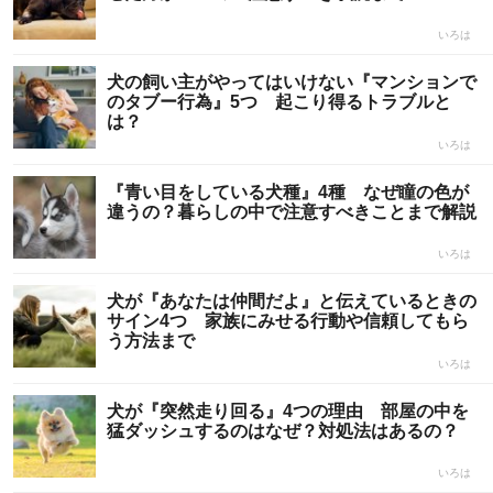
いろは
犬の飼い主がやってはいけない『マンションで
のタブー行為』5つ 起こり得るトラブルと
は？
いろは
『青い目をしている犬種』4種 なぜ瞳の色が
違うの？暮らしの中で注意すべきことまで解説
いろは
犬が『あなたは仲間だよ』と伝えているときの
サイン4つ 家族にみせる行動や信頼してもら
う方法まで
いろは
犬が『突然走り回る』4つの理由 部屋の中を
猛ダッシュするのはなぜ？対処法はあるの？
いろは