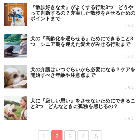
『散歩好きな犬』がよくする行動3つ どうや
って判断するの？充実した散歩をさせるための
ポイントまで
いろは
犬の『高齢化を遅らせる』ためにできること3
つ シニア期を迎えた愛犬がみせる行動まで
いろは
犬の介護はいつぐらいから必要になる？ケアを
開始すべき年齢や注意点まで
いろは
犬に『寂しい思い』をさせないためにできるこ
と3つ どんなときに孤独を感じるの？
いろは
1
2
3
4
5