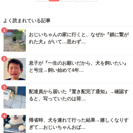
よく読まれている記事
1
おじいちゃんの家に行くと、なぜか『鎖に繋が
れた犬』がいて…思わず…
2
息子が『一生のお願いだから、犬を飼いたい』
と号泣→飼い始めて4年…
3
配達員から届いた『置き配完了通知』→確認す
ると、写っていたのは荷…
4
帰省時、犬を連れて行った結果→嬉しくなりす
ぎて…おじいちゃんおば…