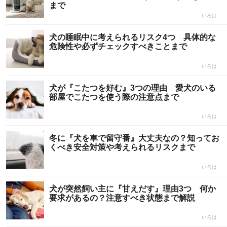
まで
いろは
犬の睡眠中に考えられるリスク4つ 具体的な
危険性や必ずチェックすべきことまで
いろは
犬が『こたつを好む』3つの理由 愛犬のいる
部屋でこたつを使う際の注意点まで
いろは
冬に『犬を車で留守番』大丈夫なの？知ってお
くべき安全対策や考えられるリスクまで
いろは
犬が突然飼い主に『甘えだす』理由3つ 何か
要求があるの？注意すべき状態まで解説
いろは