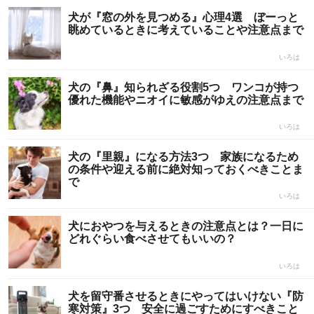
犬が『窓の外を見つめる』心理4選 ぼーっと
眺めているときに考えていることや注意点まで
いろは
犬の『鼻』知られざる役割5つ ワンコが持つ
優れた機能やニオイに敏感がゆえの注意点まで
いろは
犬の『里親』になる方法3つ 家族になるため
の条件や迎える前に絶対知っておくべきことま
で
いろは
犬におやつを与えるときの注意点とは？一日に
どれぐらい食べさせてもいいの？
いろは
犬を留守番させるときにやってはいけない『防
寒対策』3つ 安全に過ごすためにすべきこと