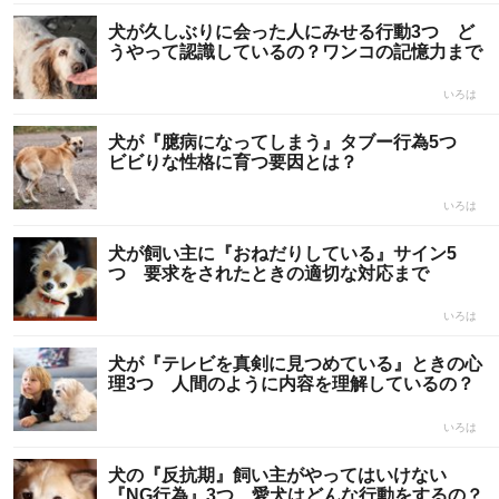
犬が久しぶりに会った人にみせる行動3つ ど
うやって認識しているの？ワンコの記憶力まで
いろは
犬が『臆病になってしまう』タブー行為5つ
ビビりな性格に育つ要因とは？
いろは
犬が飼い主に『おねだりしている』サイン5
つ 要求をされたときの適切な対応まで
いろは
犬が『テレビを真剣に見つめている』ときの心
理3つ 人間のように内容を理解しているの？
いろは
犬の『反抗期』飼い主がやってはいけない
『NG行為』3つ 愛犬はどんな行動をするの？