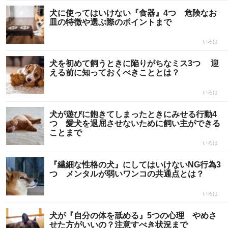
犬に使ってはいけない『食器』4つ 危険なお
皿の特徴や選ぶ際のポイントまで
いろは
犬を初めて飼うときに陥りがちなミス3つ 迎
える前に知っておくべきこととは？
いろは
犬が遊びに飽きてしまったときにみせる行動4
つ 愛犬を退屈させないために飼い主ができる
ことまで
いろは
『繊細な性格の犬』にしてはいけないNG行為3
つ メンタルが弱いワンコの共通点とは？
いろは
犬が『自分の体を舐める』5つの心理 やめさ
せた方がいいの？注意すべき状況まで