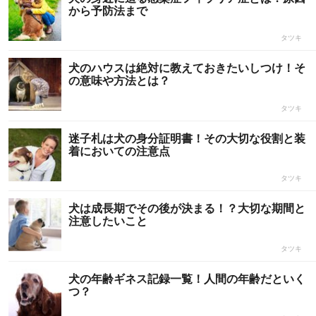
から予防法まで
タツキ
犬のハウスは絶対に教えておきたいしつけ！そ
の意味や方法とは？
タツキ
迷子札は犬の身分証明書！その大切な役割と装
着においての注意点
タツキ
犬は成長期でその後が決まる！？大切な期間と
注意したいこと
タツキ
犬の年齢ギネス記録一覧！人間の年齢だといく
つ？