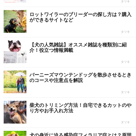
タツキ
ロットワイラーのブリーダーの探し方は？購入
ができるサイトなど
タツキ
【犬の人気雑誌】オススメ雑誌を種類別に紹
介！役立つ情報満載
タツキ
バーニーズマウンテンドッグを散歩させるとき
のコースや注意点を解説
タツキ
柴犬のトリミング方法！自宅できるカットのや
り方やお手入れ方法
タツキ
犬の身近に迫る感染症フィラリア症とは？原因