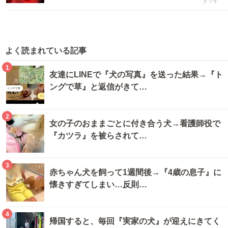
タツキ
よく読まれている記事
1
友達にLINEで『犬の写真』を送った結果→『ト
ングで草』と返信がきて…
2
女の子のおままごとに付き合う犬→看護師役で
『カツラ』を被らされて…
3
赤ちゃん犬を飼って1週間後→『4歳の息子』に
懐きすぎてしまい…反則…
4
帰国すると、毎回『実家の犬』が迎えにきてく