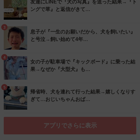
友達にLINEで『犬の写真』を送った結果→『ト
ングで草』と返信がきて…
3
息子が『一生のお願いだから、犬を飼いたい』
と号泣→飼い始めて4年…
4
女の子が駐車場で『キックボード』に乗った結
果→なぜか『大型犬』も…
5
帰省時、犬を連れて行った結果→嬉しくなりす
ぎて…おじいちゃんおば…
アプリでさらに表示