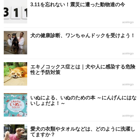
3.11を忘れない！震災に遭った動物達の今
aoiringo
犬の健康診断、ワンちゃんドックを受けよう！
aoiringo
エキノコックス症とは｜犬や人に感染する危険
性と予防対策
aoiringo
いぬによる、いぬのための本 ～にんげんにはな
いしょだよ！～
aoiringo
愛犬の衣類やタオルなどは、どのように洗濯し
てますか？