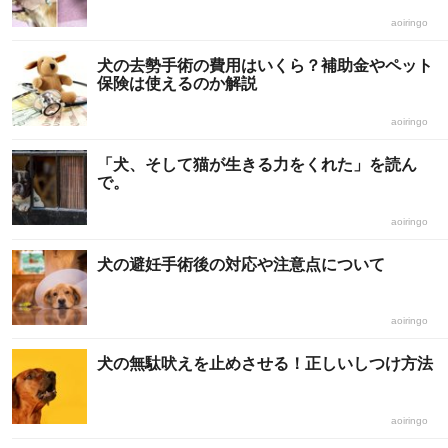
aoiringo
犬の去勢手術の費用はいくら？補助金やペット
保険は使えるのか解説
aoiringo
「犬、そして猫が生きる力をくれた」を読ん
で。
aoiringo
犬の避妊手術後の対応や注意点について
aoiringo
犬の無駄吠えを止めさせる！正しいしつけ方法
aoiringo