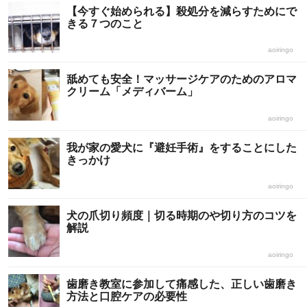
【今すぐ始められる】殺処分を減らすためにで
きる７つのこと
aoiringo
舐めても安全！マッサージケアのためのアロマ
クリーム「メディバーム」
aoiringo
我が家の愛犬に『避妊手術』をすることにした
きっかけ
aoiringo
犬の爪切り頻度｜切る時期のや切り方のコツを
解説
aoiringo
歯磨き教室に参加して痛感した、正しい歯磨き
方法と口腔ケアの必要性