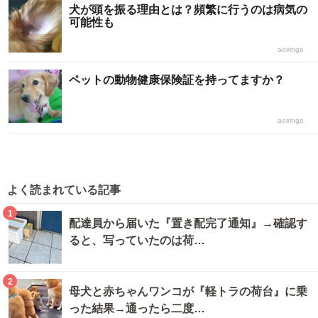
犬が頭を振る理由とは？頻繁に行うのは病気の
可能性も
aoiringo
ペットの動物健康保険証を持ってますか？
aoiringo
よく読まれている記事
1
配達員から届いた『置き配完了通知』→確認す
ると、写っていたのは荷…
2
母犬と赤ちゃんワンコが『軽トラの荷台』に乗
った結果→通ったら二度…