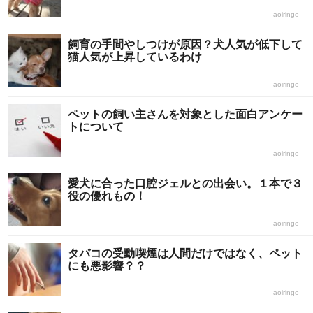
aoiringo
飼育の手間やしつけが原因？犬人気が低下して
猫人気が上昇しているわけ
aoiringo
ペットの飼い主さんを対象とした面白アンケー
トについて
aoiringo
愛犬に合った口腔ジェルとの出会い。１本で３
役の優れもの！
aoiringo
タバコの受動喫煙は人間だけではなく、ペット
にも悪影響？？
aoiringo