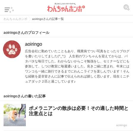
わんちゃんホンポ
aoiringoさんの記事一覧
aoiringoさんのプロフィール
aoiringo
広告会社に勤めていたこともあり、職業病でつい写真をとったりブログ
を書いたりしてました(^_^;) 人生初のワンちゃんを迎えてからは、バ
タバタな毎日でした。わからないからこそ勉強をし、セミナーなどにも
参加して、しつけ教室に毎週通いました。良きご縁に恵まれ、年末には
ワンコも一緒に旅行できるまでにわんこライフを楽しんでいます！そん
な経験を是非皆さんに記事で伝えられれば嬉しく思います。現在ミニチ
ュアダック２匹と過ごしています♪
aoiringoさんの書いた記事
ポメラニアンの散歩は必要！その適した時間と
注意点とは
aoiringo