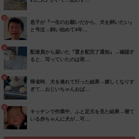
2
息子が『一生のお願いだから、犬を飼いたい』
と号泣→飼い始めて4年…
3
配達員から届いた『置き配完了通知』→確認す
ると、写っていたのは荷…
4
帰省時、犬を連れて行った結果→嬉しくなりす
ぎて…おじいちゃんおば…
5
キッチンで作業中、ふと足元を見た結果→寝て
いる赤ちゃんに犬が…可…