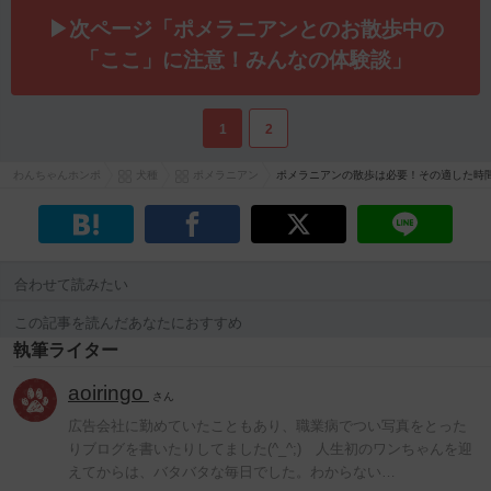
▶次ページ「ポメラニアンとのお散歩中の
「ここ」に注意！みんなの体験談」
1
2
わんちゃんホンポ
犬種
ポメラニアン
ポメラニアンの散歩は必要！その適した時
合わせて読みたい
この記事を読んだあなたにおすすめ
執筆ライター
aoiringo
さん
広告会社に勤めていたこともあり、職業病でつい写真をとった
りブログを書いたりしてました(^_^;) 人生初のワンちゃんを迎
えてからは、バタバタな毎日でした。わからない…