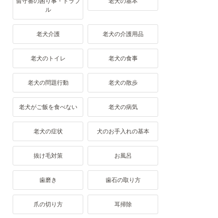
留守番の困り事・トラブ
老犬の基本
ル
老犬介護
老犬の介護用品
老犬のトイレ
老犬の食事
老犬の問題行動
老犬の散歩
老犬がご飯を食べない
老犬の病気
老犬の症状
犬のお手入れの基本
抜け毛対策
お風呂
歯磨き
歯石の取り方
爪の切り方
耳掃除