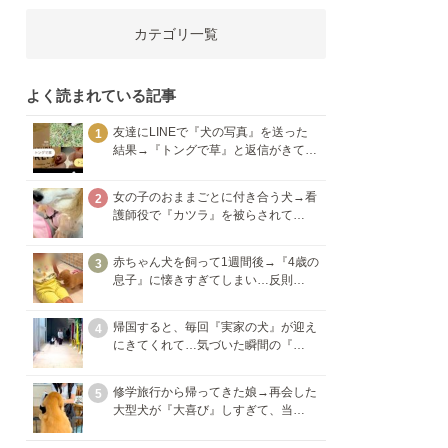
カテゴリ一覧
よく読まれている記事
友達にLINEで『犬の写真』を送った
1
結果→『トングで草』と返信がきて…
女の子のおままごとに付き合う犬→看
2
護師役で『カツラ』を被らされて…
赤ちゃん犬を飼って1週間後→『4歳の
3
息子』に懐きすぎてしまい…反則…
帰国すると、毎回『実家の犬』が迎え
4
にきてくれて…気づいた瞬間の『…
修学旅行から帰ってきた娘→再会した
5
大型犬が『大喜び』しすぎて、当…