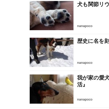
犬も関節リ
nanapoco
歴史に名を
nanapoco
我が家の愛
活』
nanapoco