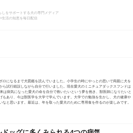
らしをサポートする犬の専門メディア
や生活の知恵を毎日配信
ボロになるまで犬図鑑を読んでいました。小学生の時にやっとの思いで両親に犬を
から試行錯誤しながら自分で行いました。現在愛犬のミニチュアダックスフンドは
将来は病気になった愛犬の命を自分で救いたいという夢を抱き、獣医師になりたいと
げもあり、今は獣医学を大学で学んでいます。大学での勉強を生かし、犬の健康や
いなと思います。最近は、年を取った愛犬のために専用食を作るのが楽しみです。
ルドッグに多くみられる4つの病気