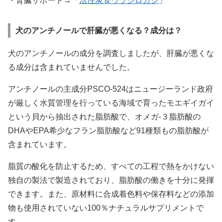
・腎臓サポート→「
活性炭＆ウラジロガシ
」
犬のアンチノールで肝臓が悪くなる？成分は？
犬のアンチノールの成分を調査しましたが、肝臓が悪くな
る成分は含まれていませんでした。
アンチノールの主成分PSCO-524はニュージーランド政府
が厳しく水質管理を行っている海域で育ったモエギイガイ
という貝から抽出された脂肪酸で、オメガ-３脂肪酸の
DHAやEPA希少なフラン脂肪酸など91種類もの脂肪酸が
含まれています。
脂質の酸化を防止するため、すべての工程で熱をかけない
独自の製法で製造されており、脂肪酸の働きを十分に発揮
できます。また、原材料に合成着色料や保存料などの添加
物も使用されていない100％ナチュラルサプリメントで
す。