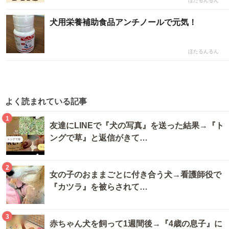
ほたるんるん
犬用栄養補助食品アンチノールで元気！
ほたるんるん
よく読まれている記事
1
友達にLINEで『犬の写真』を送った結果→『ト
ングで草』と返信がきて…
2
女の子のおままごとに付き合う犬→看護師役で
『カツラ』を被らされて…
3
赤ちゃん犬を飼って1週間後→『4歳の息子』に