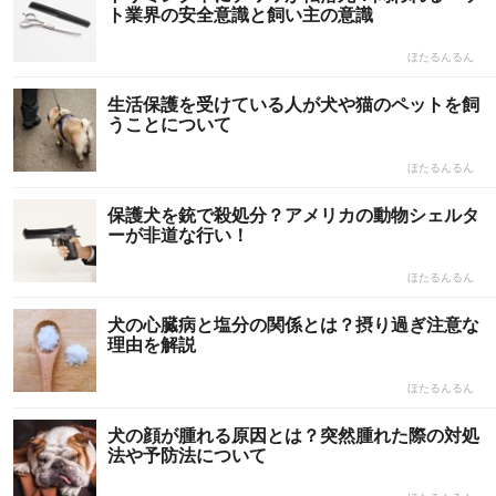
ト業界の安全意識と飼い主の意識
ほたるんるん
生活保護を受けている人が犬や猫のペットを飼
うことについて
ほたるんるん
保護犬を銃で殺処分？アメリカの動物シェルタ
ーが非道な行い！
ほたるんるん
犬の心臓病と塩分の関係とは？摂り過ぎ注意な
理由を解説
ほたるんるん
犬の顔が腫れる原因とは？突然腫れた際の対処
法や予防法について