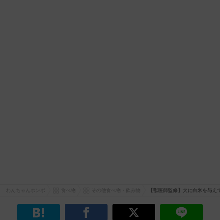
わんちゃんホンポ
食べ物
その他食べ物・飲み物
【獣医師監修】犬に白米を与え