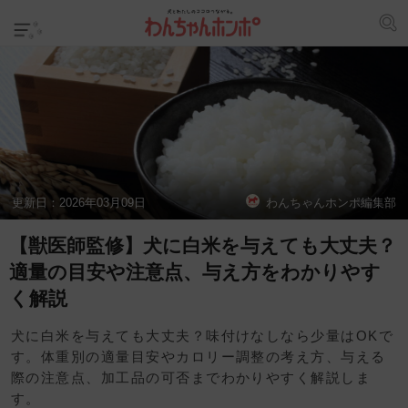
更新日：
2026年03月09日
わんちゃんホンポ編集部
【獣医師監修】犬に白米を与えても大丈夫？
適量の目安や注意点、与え方をわかりやす
く解説
犬に白米を与えても大丈夫？味付けなしなら少量はOKで
す。体重別の適量目安やカロリー調整の考え方、与える
際の注意点、加工品の可否までわかりやすく解説しま
す。