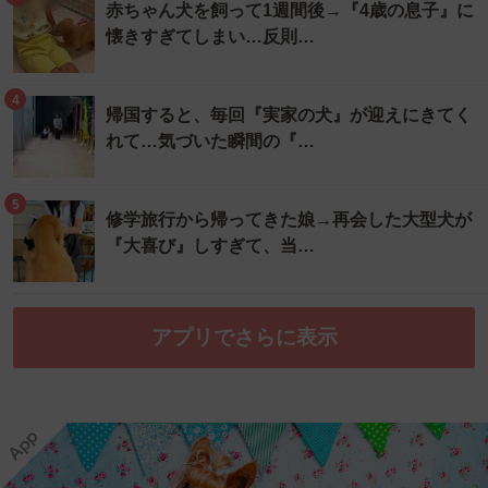
赤ちゃん犬を飼って1週間後→『4歳の息子』に
懐きすぎてしまい…反則…
4
帰国すると、毎回『実家の犬』が迎えにきてく
れて…気づいた瞬間の『…
5
修学旅行から帰ってきた娘→再会した大型犬が
『大喜び』しすぎて、当…
アプリでさらに表示