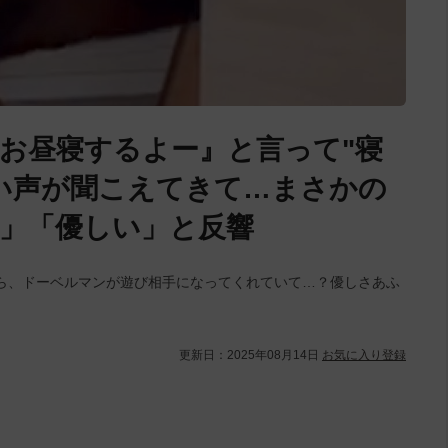
お昼寝するよー』と言って"寝
い声が聞こえてきて…まさかの
敵」「優しい」と反響
ら、ドーベルマンが遊び相手になってくれていて…？優しさあふ
更新日：
2025年08月14日
お気に入り登録
L
/
U
o