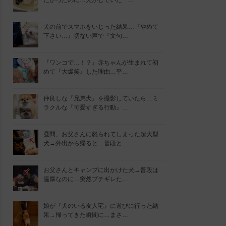
たかったのに…犬がしていた『…
犬の前でスマホをいじった結果…『やめて
下さい…』切ない声で『文句…
『ワンコで…！？』赤ちゃんが生まれて初
めて『大爆笑』した理由…平…
仲良しな『兄弟犬』を撮影していたら…ミ
ラクルな『可愛すぎる行動』…
昼間、お父さんに怒られてしまった超大型
犬→外出から帰ると…普段と…
お父さんとキャンプに出かけた犬→普段は
温厚なのに…突然ブチギレた…
娘が『犬のいる友人宅』に遊びに行った結
果→帰ってきた瞬間に…まさ…