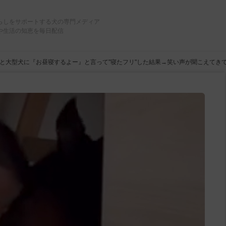
らしをサポートする犬の専門メディア
や生活の知恵を毎日配信
と大型犬に『お昼寝するよー』と言って"寝たフリ"した結果→笑い声が聞こえてき