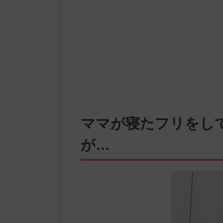
ママが寝たフリをし
が…