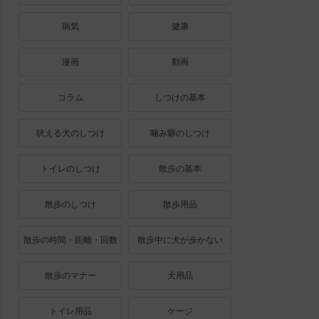
病気
健康
漫画
動画
コラム
しつけの基本
吠える犬のしつけ
噛み癖のしつけ
トイレのしつけ
散歩の基本
散歩のしつけ
散歩用品
散歩の時間・距離・回数
散歩中に犬が歩かない
散歩のマナー
犬用品
トイレ用品
ケージ