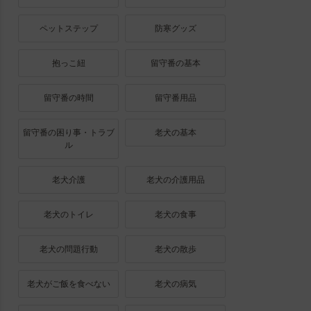
ペットステップ
防寒グッズ
抱っこ紐
留守番の基本
留守番の時間
留守番用品
留守番の困り事・トラブ
老犬の基本
ル
老犬介護
老犬の介護用品
老犬のトイレ
老犬の食事
老犬の問題行動
老犬の散歩
老犬がご飯を食べない
老犬の病気