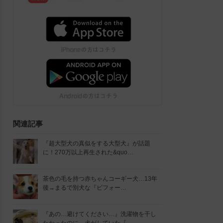
関連記事
『超大型犬の真似をする大型犬』が話題
に！270万以上再生された&quo…
茶色の毛を持つ赤ちゃんコーギー犬…13年
後→まるで別犬な『ビフォー…
『あの…避けてください…』洗濯物を干し