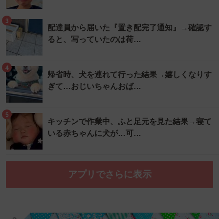
3
配達員から届いた『置き配完了通知』→確認す
ると、写っていたのは荷…
4
帰省時、犬を連れて行った結果→嬉しくなりす
ぎて…おじいちゃんおば…
5
キッチンで作業中、ふと足元を見た結果→寝て
いる赤ちゃんに犬が…可…
アプリでさらに表示