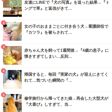
友達にLINEで『犬の写真』を送った結果→『ト
ングで草』と返信がきて…
2
女の子のおままごとに付き合う犬→看護師役で
『カツラ』を被らされて…
3
赤ちゃん犬を飼って1週間後→『4歳の息子』に
懐きすぎてしまい…反則…
4
帰国すると、毎回『実家の犬』が迎えにきてく
れて…気づいた瞬間の『…
5
修学旅行から帰ってきた娘→再会した大型犬が
『大喜び』しすぎて、当…