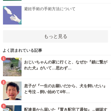
避妊手術の手術方法について
もっと見る
よく読まれている記事
1
おじいちゃんの家に行くと、なぜか『鎖に繋が
れた犬』がいて…思わず…
2
息子が『一生のお願いだから、犬を飼いたい』
と号泣→飼い始めて4年…
3
配達員から届いた『置き配完了通知』→確認す