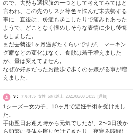
ので、去勢も選択肢の一つとして考えてみてはと
言われ、この先のリスク等色々悩んだ末去勢する
事に。直後は、炎症も起こしたりで痛みもあった
ようで、どことなく恨めしそうな表情に少し後悔
もしました。
まだ去勢後1ヶ月過ぎたくらいですが、 マーキン
グ癖などの変化はなく、食欲は若干増えました
が、量は変えてません。
なぜか好きだったお散歩で歩くのを嫌がる事が増
えました。
9：
オルオル 女性 50代以上 2021/08/08 14:33 [
通報
]
1シーズー女の子、10ヶ月で避妊手術を受けまし
た。
手術翌日お迎え時から元気でしたが、2〜3日後か
ら頻繁に身体を擦り付けてきたり、夜寝る時間に