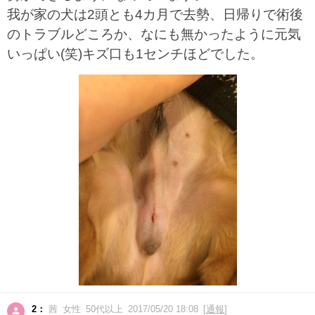
我が家の犬は2頭とも4カ月で去勢、日帰りで術後
のトラブルどころか、なにも無かったように元気
いっぱい(笑)キズ口も1センチほどでした。
2：
茜 女性 50代以上 2017/05/20 18:08 [
通報
]