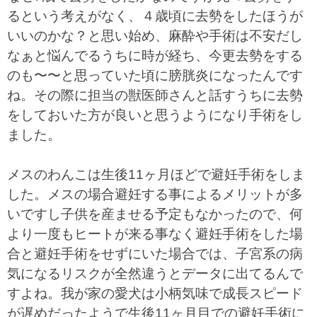
るという考えがなく、４歳頃に去勢をしたほうが
いいのかな？と思い始め、麻酔や手術は不安だし
なぁと悩んでるうちに時が経ち、今更去勢をする
のも〜〜と思っていた頃に膀胱炎になったんです
ね。その際に担当の獣医師さんと話すうちに去勢
をしておいた方が良いと思うようになり手術をし
ました。
メスのわんこは生後11ヶ月ほどで避妊手術をしま
した。メスの場合避妊する事によるメリットが多
いですし子供を産ませる予定もなかったので、何
より一度もヒートが来る事なく避妊手術をした場
合と避妊手術をせずにいた場合では、子宮系の病
気になるリスクが全然違うとデータに出てるんで
すよね。我が家の愛犬は小柄気味で成長スピード
が遅めだったようで生後11ヶ月目での避妊手術に