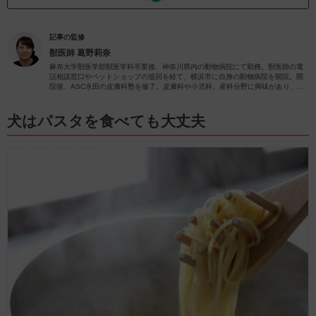
記事の監修
獣医師
葛野莉奈
麻布大学獣医学部獣医学科卒業後、神奈川県内の動物病院にて勤務。獣医師の電
話相談窓口やペットショップの巡回を経て、横浜市に自身の動物病院を開院。開
院後、ASC永田の皮膚科塾を修了。皮膚科や小児科、産科分野に興味があり、
日々の診療で力を入れさせていただいています。
犬はパスタを食べても大丈夫