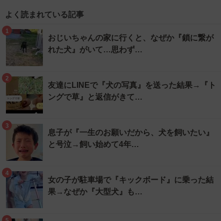
よく読まれている記事
1
おじいちゃんの家に行くと、なぜか『鎖に繋が
れた犬』がいて…思わず…
2
友達にLINEで『犬の写真』を送った結果→『ト
ングで草』と返信がきて…
3
息子が『一生のお願いだから、犬を飼いたい』
と号泣→飼い始めて4年…
4
女の子が駐車場で『キックボード』に乗った結
果→なぜか『大型犬』も…
5