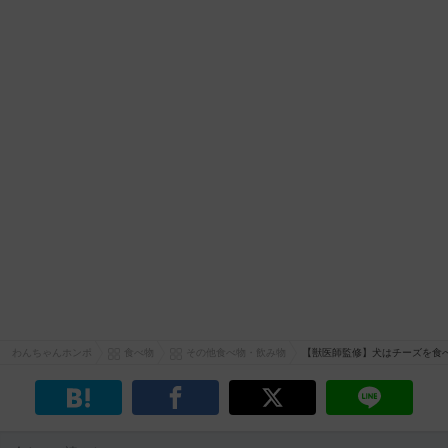
わんちゃんホンポ
食べ物
その他食べ物・飲み物
【獣医師監修】犬はチーズを食