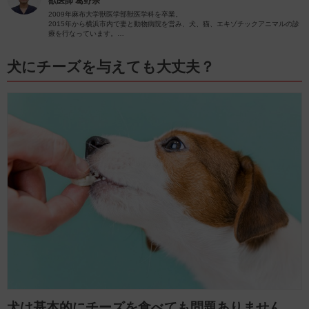
獣医師
葛野宗
2009年麻布大学獣医学部獣医学科を卒業。
2015年から横浜市内で妻と動物病院を営み、犬、猫、エキゾチックアニマルの診
療を行なっています。
2024年現在、犬10頭、猫3頭、多数の爬虫類と暮らしています。
愛犬家、愛猫家として飼い主様に寄り添った診療を心がけています。
内科(循環器、内分泌など)、歯科、産科に力を入れています。
犬にチーズを与えても大丈夫？
犬は基本的にチーズを食べても問題ありません。