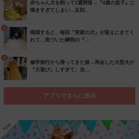
赤ちゃん犬を飼って1週間後→『4歳の息子』に
懐きすぎてしまい…反則…
4
帰国すると、毎回『実家の犬』が迎えにきてく
れて…気づいた瞬間の『…
5
修学旅行から帰ってきた娘→再会した大型犬が
『大喜び』しすぎて、当…
アプリでさらに表示