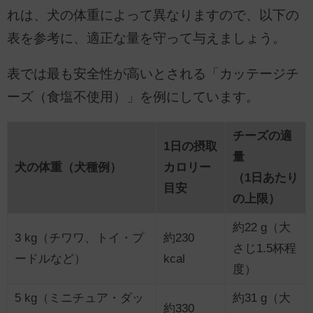
れは、犬の体重によって異なりますので、以下の
表を参考に、適正な量を守って与えましょう。
表では最も安全性が高いとされる「カッテージチ
ーズ（食塩不使用）」を例にしています。
チーズの適
1日の摂取
量
犬の体重（犬種例）
カロリー
（1日あたり
目安
の上限）
約22 g（大
3 kg（チワワ、トイ・プ
約230
さじ1.5杯程
ードルなど）
kcal
度）
5 kg（ミニチュア・ダッ
約31 g（大
約330