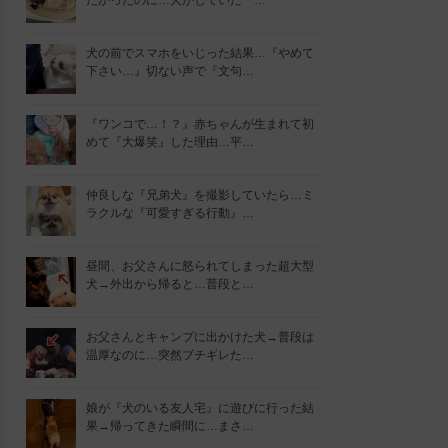
たかったのに…犬がしていた『…
犬の前でスマホをいじった結果…『やめて
下さい…』切ない声で『文句…
『ワンコで…！？』赤ちゃんが生まれて初
めて『大爆笑』した理由…平…
仲良しな『兄弟犬』を撮影していたら…ミ
ラクルな『可愛すぎる行動』…
昼間、お父さんに怒られてしまった超大型
犬→外出から帰ると…普段と…
お父さんとキャンプに出かけた犬→普段は
温厚なのに…突然ブチギレた…
娘が『犬のいる友人宅』に遊びに行った結
果→帰ってきた瞬間に…まさ…