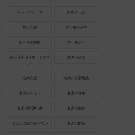
ペットステップ
防寒グッズ
抱っこ紐
留守番の基本
留守番の時間
留守番用品
留守番の困り事・トラブ
老犬の基本
ル
老犬介護
老犬の介護用品
老犬のトイレ
老犬の食事
老犬の問題行動
老犬の散歩
老犬がご飯を食べない
老犬の病気