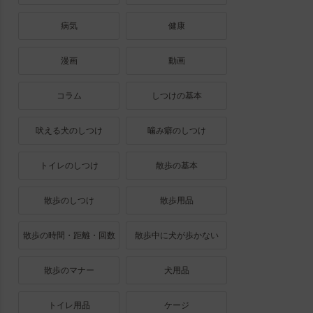
病気
健康
漫画
動画
コラム
しつけの基本
吠える犬のしつけ
噛み癖のしつけ
トイレのしつけ
散歩の基本
散歩のしつけ
散歩用品
散歩の時間・距離・回数
散歩中に犬が歩かない
散歩のマナー
犬用品
トイレ用品
ケージ