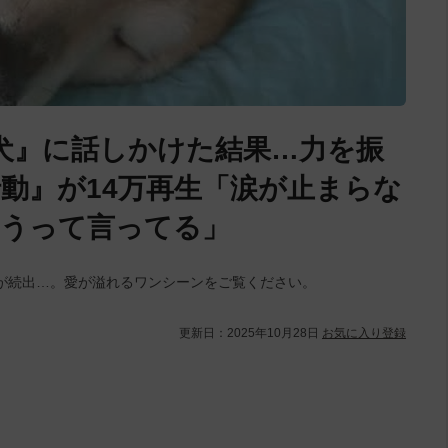
犬』に話しかけた結果…力を振
動』が14万再生「涙が止まらな
とうって言ってる」
が続出…。愛が溢れるワンシーンをご覧ください。
更新日：
2025年10月28日
お気に入り登録
L
/
U
o
n
a
m