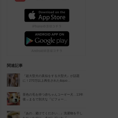
関連記事
『超大型犬の真似をする大型犬』が話題
に！270万以上再生された&quo…
茶色の毛を持つ赤ちゃんコーギー犬…13年
後→まるで別犬な『ビフォー…
『あの…避けてください…』洗濯物を干し