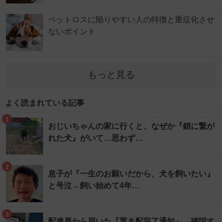
ペットロスに陥りやすい人の特徴と重症化させ
ないポイント
もっと見る
よく読まれている記事
1
おじいちゃんの家に行くと、なぜか『鎖に繋が
れた犬』がいて…思わず…
2
息子が『一生のお願いだから、犬を飼いたい』
と号泣→飼い始めて4年…
3
配達員から届いた『置き配完了通知』→確認す