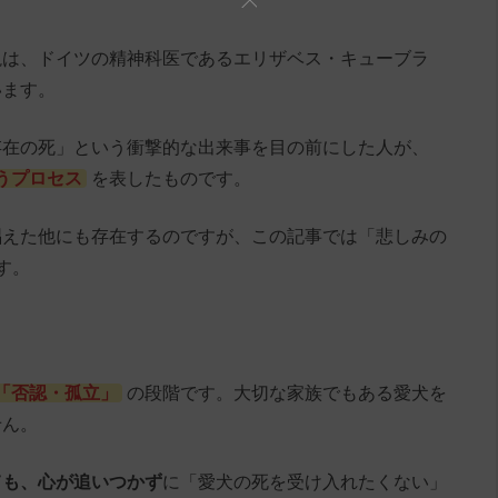
説は、ドイツの精神科医であるエリザベス・キューブラ
います。
存在の死」という衝撃的な出来事を目の前にした人が、
うプロセス
を表したものです。
唱えた他にも存在するのですが、この記事では「悲しみの
す。
「否認・孤立」
の段階です。大切な家族でもある愛犬を
せん。
ても、心が追いつかず
に「愛犬の死を受け入れたくない」