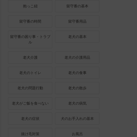
抱っこ紐
留守番の基本
留守番の時間
留守番用品
留守番の困り事・トラブ
老犬の基本
ル
老犬介護
老犬の介護用品
老犬のトイレ
老犬の食事
老犬の問題行動
老犬の散歩
老犬がご飯を食べない
老犬の病気
老犬の症状
犬のお手入れの基本
抜け毛対策
お風呂