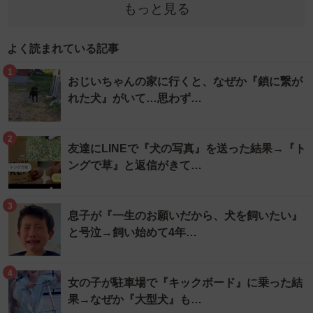
もっと見る
よく読まれている記事
1
おじいちゃんの家に行くと、なぜか『鎖に繋が
れた犬』がいて…思わず…
2
友達にLINEで『犬の写真』を送った結果→『ト
ングで草』と返信がきて…
3
息子が『一生のお願いだから、犬を飼いたい』
と号泣→飼い始めて4年…
4
女の子が駐車場で『キックボード』に乗った結
果→なぜか『大型犬』も…