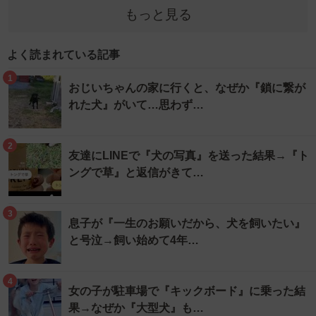
もっと見る
よく読まれている記事
1
おじいちゃんの家に行くと、なぜか『鎖に繋が
れた犬』がいて…思わず…
2
友達にLINEで『犬の写真』を送った結果→『ト
ングで草』と返信がきて…
3
息子が『一生のお願いだから、犬を飼いたい』
と号泣→飼い始めて4年…
4
女の子が駐車場で『キックボード』に乗った結
果→なぜか『大型犬』も…