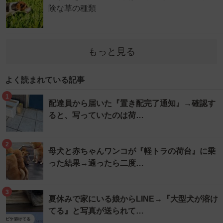
険な草の種類
もっと見る
よく読まれている記事
1
配達員から届いた『置き配完了通知』→確認す
ると、写っていたのは荷…
2
母犬と赤ちゃんワンコが『軽トラの荷台』に乗
った結果→通ったら二度…
3
夏休みで家にいる娘からLINE→『大型犬が溶け
てる』と写真が送られて…