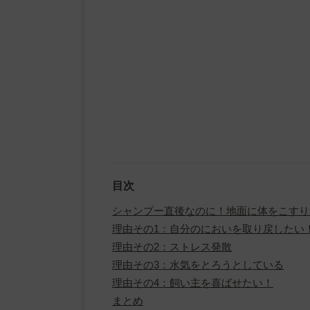
目次
シャンプー直後なのに！地面に体をこすり
理由その1：自分のにおいを取り戻したい
理由その2：ストレス発散
理由その3：水気をとろうとしている
理由その4：飼い主を喜ばせたい！
まとめ