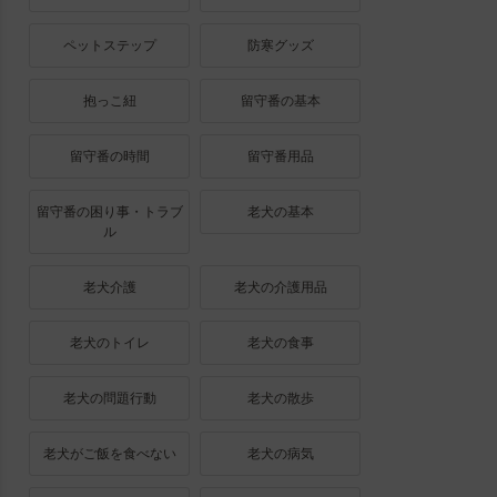
ペットステップ
防寒グッズ
抱っこ紐
留守番の基本
留守番の時間
留守番用品
留守番の困り事・トラブ
老犬の基本
ル
老犬介護
老犬の介護用品
老犬のトイレ
老犬の食事
老犬の問題行動
老犬の散歩
老犬がご飯を食べない
老犬の病気