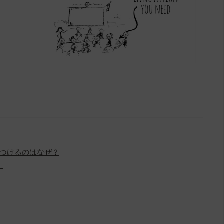
つけるのはなぜ？
！