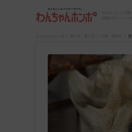
わんちゃんとの暮
話題の犬ニュース
わんちゃんホンポ
飼い方・育て方
行動・気持ち
愛