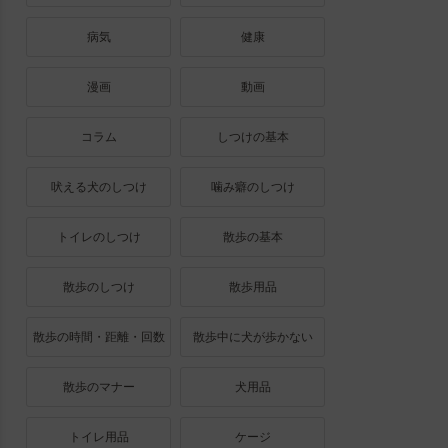
病気
健康
漫画
動画
コラム
しつけの基本
吠える犬のしつけ
噛み癖のしつけ
トイレのしつけ
散歩の基本
散歩のしつけ
散歩用品
散歩の時間・距離・回数
散歩中に犬が歩かない
散歩のマナー
犬用品
トイレ用品
ケージ