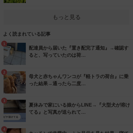
もっと見る
よく読まれている記事
1
配達員から届いた『置き配完了通知』→確認す
ると、写っていたのは荷…
2
母犬と赤ちゃんワンコが『軽トラの荷台』に乗
った結果→通ったら二度…
3
夏休みで家にいる娘からLINE→『大型犬が溶け
てる』と写真が送られて…
4