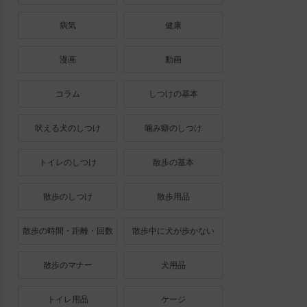
病気
健康
漫画
動画
コラム
しつけの基本
吠える犬のしつけ
噛み癖のしつけ
トイレのしつけ
散歩の基本
散歩のしつけ
散歩用品
散歩の時間・距離・回数
散歩中に犬が歩かない
散歩のマナー
犬用品
トイレ用品
ケージ