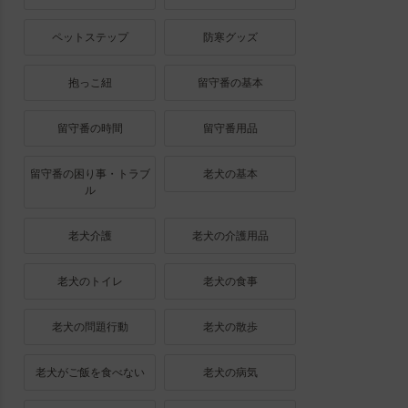
ペットステップ
防寒グッズ
抱っこ紐
留守番の基本
留守番の時間
留守番用品
留守番の困り事・トラブ
老犬の基本
ル
老犬介護
老犬の介護用品
老犬のトイレ
老犬の食事
老犬の問題行動
老犬の散歩
老犬がご飯を食べない
老犬の病気