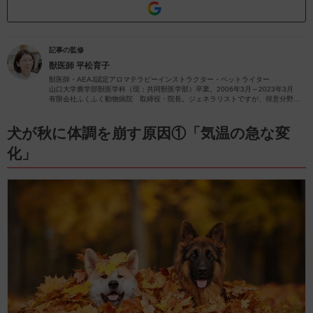
記事の監修
獣医師
平松育子
獣医師・AEAJ認定アロマテラピーインストラクター・ペットライター
山口大学農学部獣医学科（現：共同獣医学部）卒業。2006年3月～2023年3月
有限会社ふくふく動物病院 取締役・院長。ジェネラリストですが、得意分野は
皮膚疾患です。
獣医師歴26年（2023年4月現在）の経験を活かし、ペットの病気やペットと楽し
むアロマに関する情報をお届けします。
犬が秋に体調を崩す原因①「気温の急な変
化」