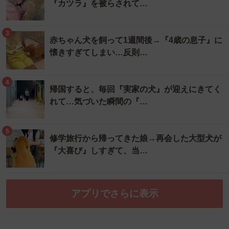
『カツラ』を被らされて…
3
赤ちゃん犬を飼って1週間後→『4歳の息子』に
懐きすぎてしまい…反則…
4
帰国すると、毎回『実家の犬』が迎えにきてく
れて…気づいた瞬間の『…
5
修学旅行から帰ってきた娘→再会した大型犬が
『大喜び』しすぎて、当…
アプリでさらに表示