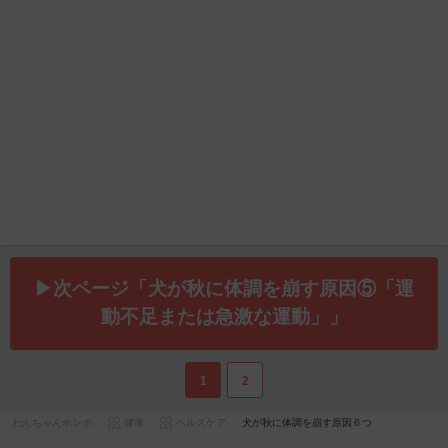
▶次ページ「犬が秋に体調を崩す原因⑤「運
動不足または急激な運動」」
1
2
わんちゃんホンポ
健康
ヘルスケア
犬が秋に体調を崩す原因６つ