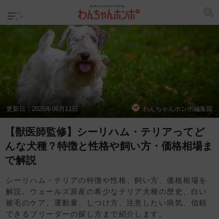
更新日：
2026年06月11日
わんちゃんホンポ編集部
【獣医師監修】シーリハム・テリアってど
んな犬種？特徴と性格や飼い方・価格相場ま
で解説
シーリハム・テリアの特徴や性格、飼い方、価格相場を
解説。ウェールズ原産の希少なテリア犬種の歴史、白い
被毛のケア、運動量、しつけ方、注意したい病気、信頼
できるブリーダーの探し方まで紹介します。