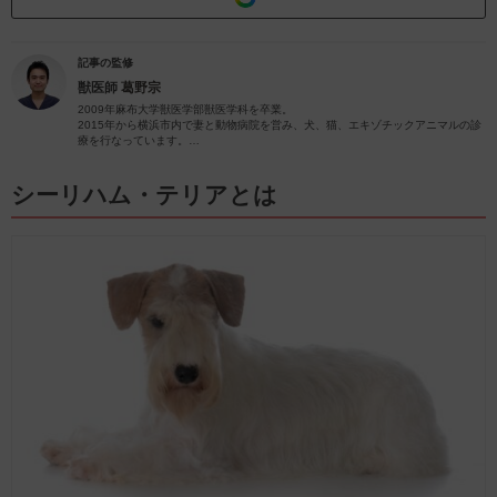
記事の監修
獣医師
葛野宗
2009年麻布大学獣医学部獣医学科を卒業。
2015年から横浜市内で妻と動物病院を営み、犬、猫、エキゾチックアニマルの診
療を行なっています。
2024年現在、犬10頭、猫3頭、多数の爬虫類と暮らしています。
愛犬家、愛猫家として飼い主様に寄り添った診療を心がけています。
内科(循環器、内分泌など)、歯科、産科に力を入れています。
シーリハム・テリアとは