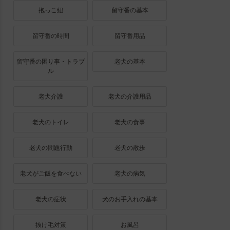
抱っこ紐
留守番の基本
留守番の時間
留守番用品
留守番の困り事・トラブ
老犬の基本
ル
老犬介護
老犬の介護用品
老犬のトイレ
老犬の食事
老犬の問題行動
老犬の散歩
老犬がご飯を食べない
老犬の病気
老犬の症状
犬のお手入れの基本
抜け毛対策
お風呂