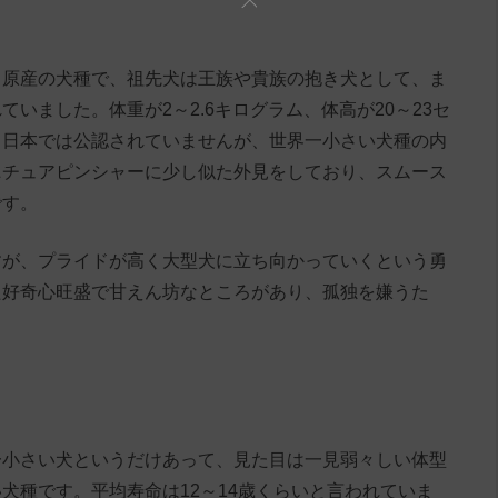
コ原産の犬種で、祖先犬は王族や貴族の抱き犬として、ま
いました。体重が2～2.6キログラム、体高が20～23セ
、日本では公認されていませんが、世界一小さい犬種の内
ニチュアピンシャーに少し似た外見をしており、スムース
です。
すが、プライドが高く大型犬に立ち向かっていくという勇
た好奇心旺盛で甘えん坊なところがあり、孤独を嫌うた
。
一小さい犬というだけあって、見た目は一見弱々しい体型
犬種です。平均寿命は12～14歳くらいと言われていま