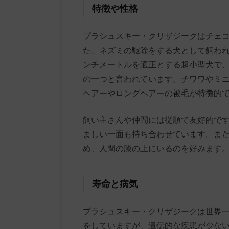
特徴や性格
プラシュスキー・クリザジークはチェ
た、ネズミの駆除をする犬として飼われて
ンチメートルを適正とする超小型犬で
の一つと言われています。チワワやミ
ヘアーやロングヘアーの被毛が特徴的
飼い主さんや仲間には従順で友好的で
ましい一面も持ち合わせています。ま
め、人間の膝の上にいるのを好みます
寿命と病気
プラシュスキー・クリザジークは世界
をしていますが、遺伝的な疾患が少ない