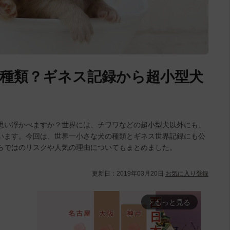
種類？ギネス記録から超小型犬
思い浮かべますか？世界には、チワワなどの超小型犬以外にも、
います。今回は、世界一小さな犬の種類とギネス世界記録にも公
らではのリスクや人気の理由についてもまとめました。
更新日：
2019年03月20日
お気に入り登録
もっと見る
arrow_forward_ios