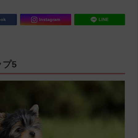
ook
Instagram
LINE
プ5