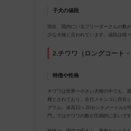
子犬の値段
現在、国内にいるブリーダーさんの数
少な犬種と言われています。値段は様々
2.チワワ（ロングコート
特徴や性格
チワワは世界一小さい犬種の中でも、
種とされており、古代メキシコに存在し
グラム、体高12～20センチメートル
門」ではチワワの数が圧倒的に多いで
性格は、陽気で明るく、勇敢なところ