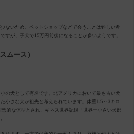
が少ないため、ペットショップなどで会うことは難しい希
ですが、子犬で15万円前後になることが多いようです。
・スムース）
最小の犬として有名です。北アメリカにおいて最も古い犬
た小さな犬が祖先と考えられています。体重1.5～3キロ
が理想的な体型とされ、ギネス世界記録「世界一小さい犬部
す。
もあります。一方で保守的な一面もあり、家族と他人とは