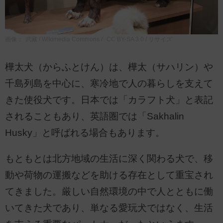
画像：
武藏 / Wikimedia Commons
/
CC BY-SA 3.0
/ リサイズ
樺太犬（からふとけん）は、樺太（サハリン）や
千島列島を中心に、寒冷地で人の暮らしを支えて
きた使役犬です。日本では「カラフト犬」と表記
されることもあり、英語圏では「Sakhalin
Husky」と呼ばれる場合もあります。
もともとは北方地域の生活に深く関わる犬で、移
動や荷物の運搬などを助ける存在として重宝され
てきました。厳しい自然環境の中で人とともに働
いてきた犬であり、単なる愛玩犬ではなく、生活