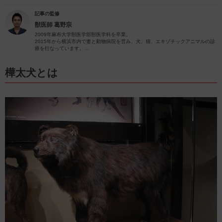
記事の監修
獣医師
葛野宗
2009年麻布大学獣医学部獣医学科を卒業。
2015年から横浜市内で妻と動物病院を営み、犬、猫、エキゾチックアニマルの診
療を行なっています。
2024年現在、犬10頭、猫3頭、多数の爬虫類と暮らしています。
愛犬家、愛猫家として飼い主様に寄り添った診療を心がけています。
内科(循環器、内分泌など)、歯科、産科に力を入れています。
樺太犬とは