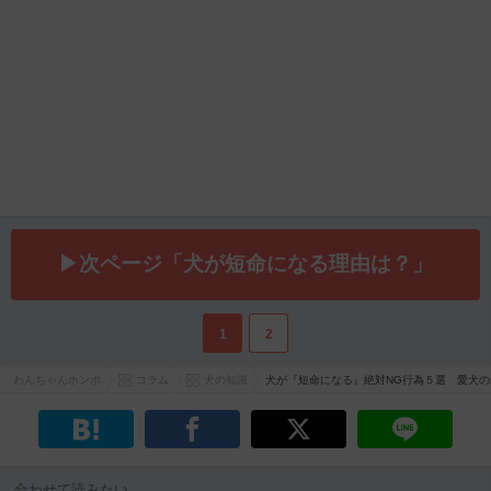
▶次ページ「犬が短命になる理由は？」
1
2
わんちゃんホンポ
コラム
犬の知識
犬が『短命になる』絶対NG行為５選 愛犬
合わせて読みたい