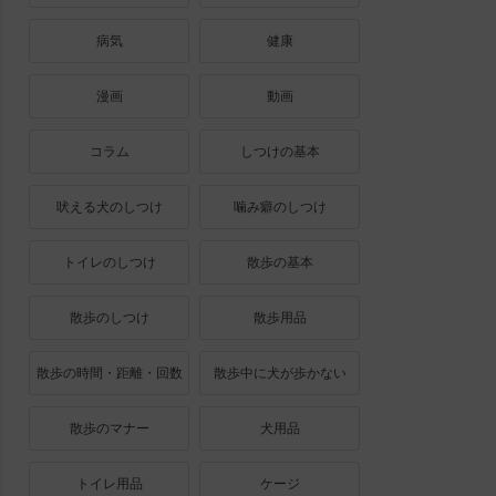
病気
健康
漫画
動画
コラム
しつけの基本
吠える犬のしつけ
噛み癖のしつけ
トイレのしつけ
散歩の基本
散歩のしつけ
散歩用品
散歩の時間・距離・回数
散歩中に犬が歩かない
散歩のマナー
犬用品
トイレ用品
ケージ