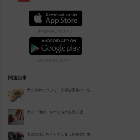
関連記事
犬の寿命について 大切な家族の一生
犬が『伸び』をする時の心理５選
犬に勘違いをさせてしまう飼主の行動