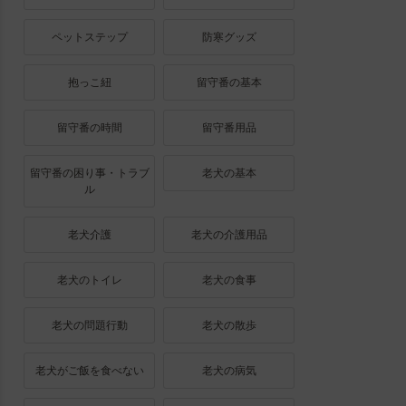
ペットステップ
防寒グッズ
抱っこ紐
留守番の基本
留守番の時間
留守番用品
留守番の困り事・トラブ
老犬の基本
ル
老犬介護
老犬の介護用品
老犬のトイレ
老犬の食事
老犬の問題行動
老犬の散歩
老犬がご飯を食べない
老犬の病気