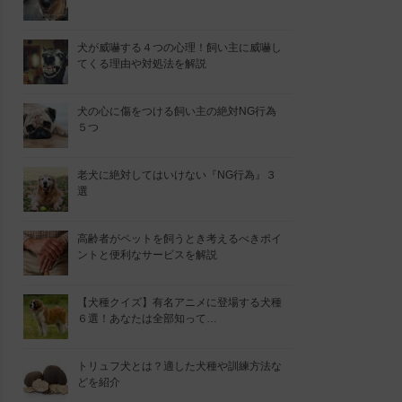
犬が威嚇する４つの心理！飼い主に威嚇し
てくる理由や対処法を解説
犬の心に傷をつける飼い主の絶対NG行為
５つ
老犬に絶対してはいけない『NG行為』３
選
高齢者がペットを飼うとき考えるべきポイ
ントと便利なサービスを解説
【犬種クイズ】有名アニメに登場する犬種
６選！あなたは全部知って…
トリュフ犬とは？適した犬種や訓練方法な
どを紹介