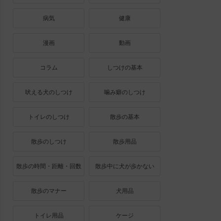
病気
健康
漫画
動画
コラム
しつけの基本
吠える犬のしつけ
噛み癖のしつけ
トイレのしつけ
散歩の基本
散歩のしつけ
散歩用品
散歩の時間・距離・回数
散歩中に犬が歩かない
散歩のマナー
犬用品
トイレ用品
ケージ