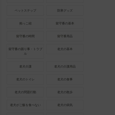
ペットステップ
防寒グッズ
抱っこ紐
留守番の基本
留守番の時間
留守番用品
留守番の困り事・トラブ
老犬の基本
ル
老犬介護
老犬の介護用品
老犬のトイレ
老犬の食事
老犬の問題行動
老犬の散歩
老犬がご飯を食べない
老犬の病気