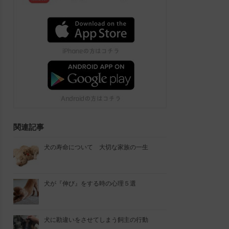
関連記事
犬の寿命について 大切な家族の一生
犬が『伸び』をする時の心理５選
犬に勘違いをさせてしまう飼主の行動