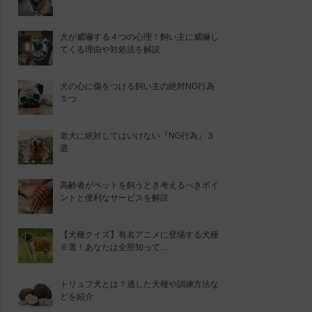
犬が威嚇する４つの心理！飼い主に威嚇し
てくる理由や対処法を解説
犬の心に傷をつける飼い主の絶対NG行為
５つ
老犬に絶対してはいけない『NG行為』３
選
高齢者がペットを飼うとき考えるべきポイ
ントと便利なサービスを解説
【犬種クイズ】有名アニメに登場する犬種
６選！あなたは全部知って…
トリュフ犬とは？適した犬種や訓練方法な
どを紹介