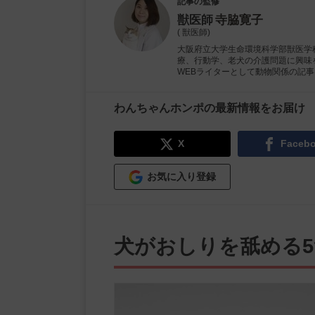
記事の監修
獣医師
寺脇寛子
( 獣医師)
大阪府立大学生命環境科学部獣医学
療、行動学、老犬の介護問題に興味
WEBライターとして動物関係の記
わんちゃんホンポの最新情報をお届け
X
Faceb
お気に入り登録
犬がおしりを舐める