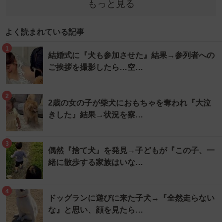
もっと見る
よく読まれている記事
1
結婚式に『犬も参加させた』結果→参列者への
ご挨拶を撮影したら…空…
2
2歳の女の子が柴犬におもちゃを奪われ『大泣
きした』結果→状況を察…
3
偶然『捨て犬』を発見→子どもが『この子、一
緒に散歩する家族はいな…
4
ドッグランに遊びに来た子犬→『全然走らない
な』と思い、顔を見たら…