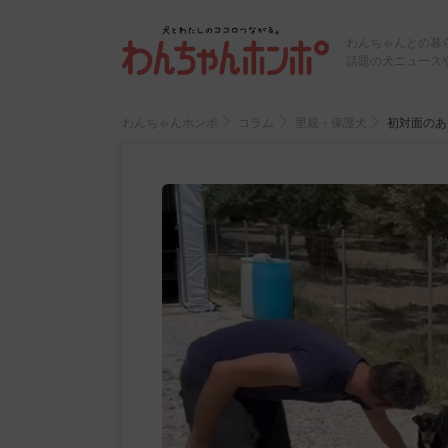
わんちゃんとの暮
話題の犬ニュース
わんちゃんホンポ
コラム
里親・保護犬
初対面のあ