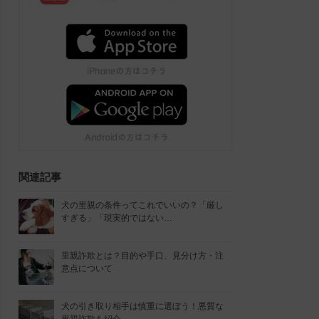
関連記事
犬の里親の条件ってこれでいいの？「厳し
すぎる」「現実的ではない…
里親詐欺とは？目的や手口、見分け方・注
意点について
犬の引き取り相手は慎重に選ぼう！悪質な