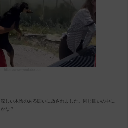
：
https://www.youtube.com
に涼しい木陰のある囲いに放されました。同じ囲いの中に
るかな？