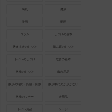
病気
健康
漫画
動画
コラム
しつけの基本
吠える犬のしつけ
噛み癖のしつけ
トイレのしつけ
散歩の基本
散歩のしつけ
散歩用品
散歩の時間・距離・回数
散歩中に犬が歩かない
散歩のマナー
犬用品
トイレ用品
ケージ