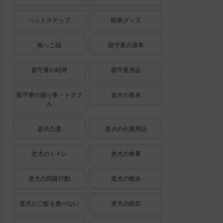
ペットステップ
防寒グッズ
抱っこ紐
留守番の基本
留守番の時間
留守番用品
留守番の困り事・トラブ
老犬の基本
ル
老犬介護
老犬の介護用品
老犬のトイレ
老犬の食事
老犬の問題行動
老犬の散歩
老犬がご飯を食べない
老犬の病気