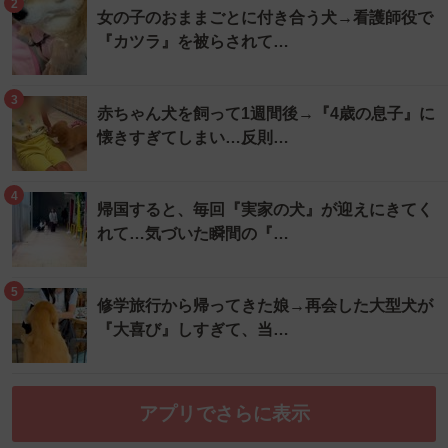
2
女の子のおままごとに付き合う犬→看護師役で
『カツラ』を被らされて…
3
赤ちゃん犬を飼って1週間後→『4歳の息子』に
懐きすぎてしまい…反則…
4
帰国すると、毎回『実家の犬』が迎えにきてく
れて…気づいた瞬間の『…
5
修学旅行から帰ってきた娘→再会した大型犬が
『大喜び』しすぎて、当…
アプリでさらに表示