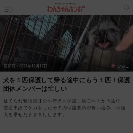
更新日：
2021年12月17日
ひろこ
犬を１匹保護して帰る途中にもう１匹！保護
団体メンバーは忙しい
捨てられ緊張気味の小型犬を保護し病院へ向かう途中、
交通事故でケガをした子犬の保護要請が舞い込み、保護
犬を乗せたまま直行します。