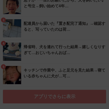
息子が『一生のお願いだから、犬を飼いたい』
と号泣→飼い始めて4年…
3
配達員から届いた『置き配完了通知』→確認す
ると、写っていたのは荷…
4
帰省時、犬を連れて行った結果→嬉しくなりす
ぎて…おじいちゃんおば…
5
キッチンで作業中、ふと足元を見た結果→寝て
いる赤ちゃんに犬が…可…
アプリでさらに表示