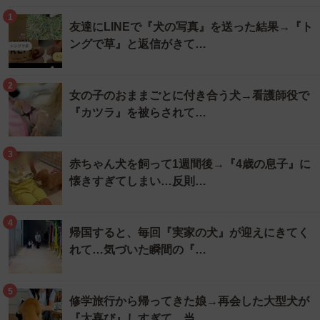
1
友達にLINEで『犬の写真』を送った結果→『ト
ングで草』と返信がきて…
2
女の子のおままごとに付き合う犬→看護師役で
『カツラ』を被らされて…
3
赤ちゃん犬を飼って1週間後→『4歳の息子』に
懐きすぎてしまい…反則…
4
帰国すると、毎回『実家の犬』が迎えにきてく
れて…気づいた瞬間の『…
5
修学旅行から帰ってきた娘→再会した大型犬が
『大喜び』しすぎて、当…