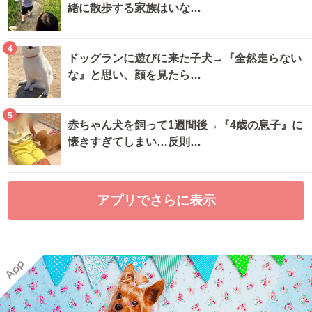
緒に散歩する家族はいな…
4
ドッグランに遊びに来た子犬→『全然走らない
な』と思い、顔を見たら…
5
赤ちゃん犬を飼って1週間後→『4歳の息子』に
懐きすぎてしまい…反則…
アプリでさらに表示