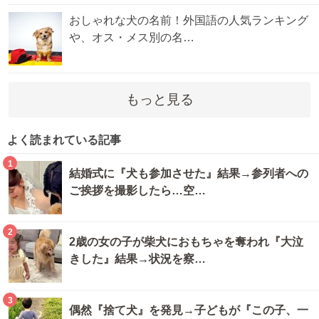
おしゃれな犬の名前！外国語の人気ランキング
や、オス・メス別の名…
もっと見る
よく読まれている記事
1
結婚式に『犬も参加させた』結果→参列者への
ご挨拶を撮影したら…空…
2
2歳の女の子が柴犬におもちゃを奪われ『大泣
きした』結果→状況を察…
3
偶然『捨て犬』を発見→子どもが『この子、一