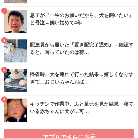
2
息子が『一生のお願いだから、犬を飼いたい』
と号泣→飼い始めて4年…
3
配達員から届いた『置き配完了通知』→確認す
ると、写っていたのは荷…
4
帰省時、犬を連れて行った結果→嬉しくなりす
ぎて…おじいちゃんおば…
5
キッチンで作業中、ふと足元を見た結果→寝て
いる赤ちゃんに犬が…可…
アプリでさらに表示