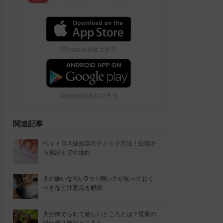
関連記事
ペットロス症候群のチェック方法！症状か
ら克服までの流れ
犬の嫌いな匂い5つ！飼い主が知っておく
べきなど注意点を解説
犬が撫でられて嬉しいところとは？尻尾の