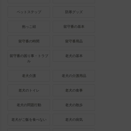
ペットステップ
防寒グッズ
抱っこ紐
留守番の基本
留守番の時間
留守番用品
留守番の困り事・トラブ
老犬の基本
ル
老犬介護
老犬の介護用品
老犬のトイレ
老犬の食事
老犬の問題行動
老犬の散歩
老犬がご飯を食べない
老犬の病気