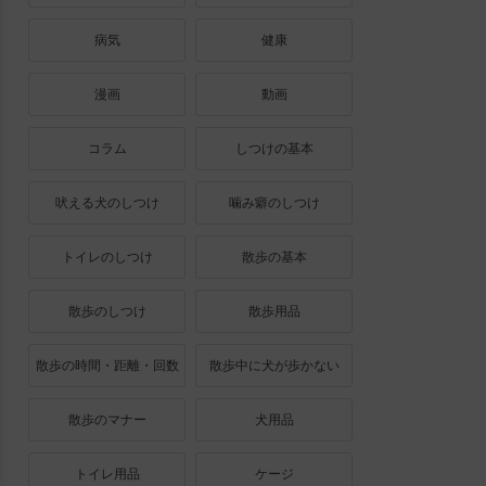
病気
健康
漫画
動画
コラム
しつけの基本
吠える犬のしつけ
噛み癖のしつけ
トイレのしつけ
散歩の基本
散歩のしつけ
散歩用品
散歩の時間・距離・回数
散歩中に犬が歩かない
散歩のマナー
犬用品
トイレ用品
ケージ