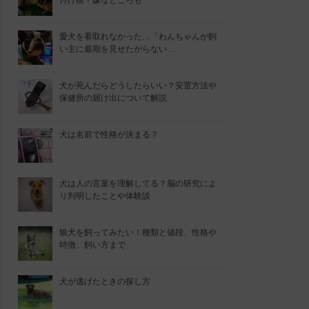
付け根？嫌なところも
愛犬を看取れなかった…「わんちゃんが飼
い主に最期を見せたがらない…
犬が死んだらどうしたらいい？安置方法や
保健所の届け出について解説
犬は名前で性格が決まる？
犬は人の言葉を理解してる？脳の研究によ
り判明したことや体験談
狼犬を飼ってみたい！種類と値段、性格や
特徴、飼い方まで
犬が逃げたときの探し方